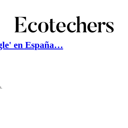
ogle' en España…
s.