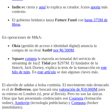
Indie.vc
cierra y
aquí
lo explica su creador. Axios
aporta
más
contexto.
El gobierno británico lanza
Future Fund
con
hasta 375M de
libras
.
En operaciones de M&A:
Okta
(gestión de acceso e identidad digital) anuncia la
compra de su rival
Auth0
por $6.500M
.
Square
compra
la mayoría accionarial del servicio de
streaming de JayZ
Tidal
por $297M. El fundador de la
fintech, Jack Dorsey, explica la tesis de la transacción en
este
hilo de tuits
. En
este artículo
se dan algunas claves más.
El aluvión de salidas a bolsa continúa. El movimiento más destacado
es el de
Deliveroo
, que buscará una
valoración de $10.000M
para
su estreno en Londres (sí, pese al Brexit). Pero no son las únicas.
Otras que han presentado credenciales son
Coursera
(formación
online),
Applovin
(tecnología publicitaria) y
Compass
(broker
inmobiliario).