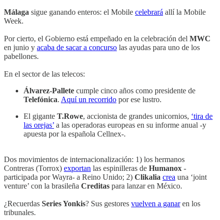
Málaga
sigue ganando enteros: el Mobile
celebrará
allí la Mobile
Week.
Por cierto, el Gobierno está empeñado en la celebración del
MWC
en junio y
acaba de sacar a concurso
las ayudas para uno de los
pabellones.
En el sector de las telecos:
Álvarez-Pallete
cumple cinco años como presidente de
Telefónica
.
Aquí un recorrido
por ese lustro.
El gigante
T.Rowe
, accionista de grandes unicornios,
‘tira de
las orejas’
a las operadoras europeas en su informe anual -y
apuesta por la española Cellnex-.
Dos movimientos de internacionalización: 1) los hermanos
Contreras (Torrox)
exportan
las espinilleras de
Humanox
-
participada por Wayra- a Reino Unido; 2)
Clikalia
crea
una ‘joint
venture’ con la brasileña
Creditas
para lanzar en México.
¿Recuerdas
Series Yonkis
? Sus gestores
vuelven a ganar
en los
tribunales.