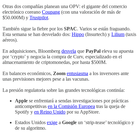
Otras dos compañías planean una OPV: el gigante del comercio
electrónico coreano
Coupang
(con una valoración de más de
$50.000M) y
Trustpilot
.
También sigue la fiebre por los
SPAC
. Varios se están fraguando.
Esta semana se han desvelado dos:
Hippo
(Insurtech) y
Lilium
(taxis
aéreos).
En adquisiciones, Bloomberg
desvela
que
PayPal
eleva su apuesta
por ‘crypto’ y negocia la compra de Curv, especializado en el
almacenamiento de criptomonedas, por hasta $500M.
En balances económicos,
Zoom
entusiasma
a los inversores ante
unas previsiones mejores pese a las vacunas.
La presión regulatoria sobre las grandes tecnológicas continúa:
Apple
se enfrentará a sendas investigaciones por prácticas
anticompetitivas
en la Comisión Europea
tras la queja de
Spotify y
en Reino Unido
por su AppStore.
Estados Unidos
exige
a
Google
un ‘strip-tease’ tecnológico y
de su algoritmo.