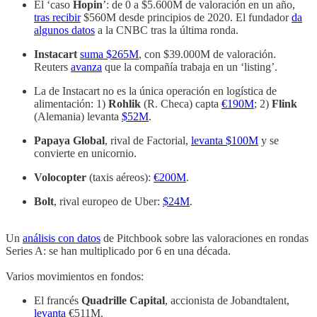
El ‘caso
Hopin
’: de 0 a $5.600M de valoración en un año,
tras recibir
$560M desde principios de 2020. El fundador
da
algunos datos
a la CNBC tras la última ronda.
Instacart
suma $265M
, con $39.000M de valoración.
Reuters
avanza
que la compañía trabaja en un ‘listing’.
La de Instacart no es la única operación en logística de
alimentación: 1)
Rohlik
(R. Checa) capta
€190M
; 2)
Flink
(Alemania) levanta
$52M
.
Papaya Global
, rival de Factorial,
levanta $100M
y se
convierte en unicornio.
Volocopter
(taxis aéreos):
€200M
.
Bolt
, rival europeo de Uber:
$24M
.
Un
análisis con datos
de Pitchbook sobre las valoraciones en rondas
Series A: se han multiplicado por 6 en una década.
Varios movimientos en fondos:
El francés
Quadrille Capital
, accionista de Jobandtalent,
levanta
€511M.