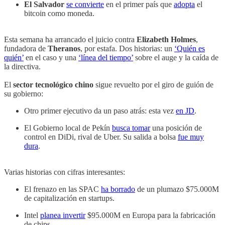
El Salvador
se convierte
en el primer país que
adopta
el
bitcoin como moneda.
Esta semana ha arrancado el juicio contra
Elizabeth Holmes
,
fundadora de
Theranos
, por estafa. Dos historias: un
‘Quién es
quién’
en el caso y una
‘línea del tiempo’
sobre el auge y la caída de
la directiva.
El
sector tecnológico chino
sigue revuelto por el giro de guión de
su gobierno:
Otro primer ejecutivo da un paso atrás: esta vez
en JD
.
El Gobierno local de Pekín
busca tomar
una posición de
control en DiDi, rival de Uber. Su salida a bolsa
fue muy
dura
.
Varias historias con cifras interesantes:
El frenazo en las SPAC
ha borrado
de un plumazo $75.000M
de capitalización en startups.
Intel
planea invertir
$95.000M en Europa para la fabricación
de chips.