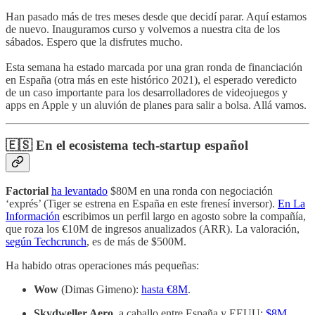
Han pasado más de tres meses desde que decidí parar. Aquí estamos
de nuevo. Inauguramos curso y volvemos a nuestra cita de los
sábados. Espero que la disfrutes mucho.
Esta semana ha estado marcada por una gran ronda de financiación
en España (otra más en este histórico 2021), el esperado veredicto
de un caso importante para los desarrolladores de videojuegos y
apps en Apple y un aluvión de planes para salir a bolsa. Allá vamos.
🇪🇸 En el ecosistema tech-startup español
Factorial
ha levantado
$80M en una ronda con negociación
‘exprés’ (Tiger se estrena en España en este frenesí inversor).
En La
Información
escribimos un perfil largo en agosto sobre la compañía,
que roza los €10M de ingresos anualizados (ARR). La valoración,
según Techcrunch
, es de más de $500M.
Ha habido otras operaciones más pequeñas:
Wow
(Dimas Gimeno):
hasta €8M
.
Skydweller Aero
, a caballo entre España y EEUU:
$8M