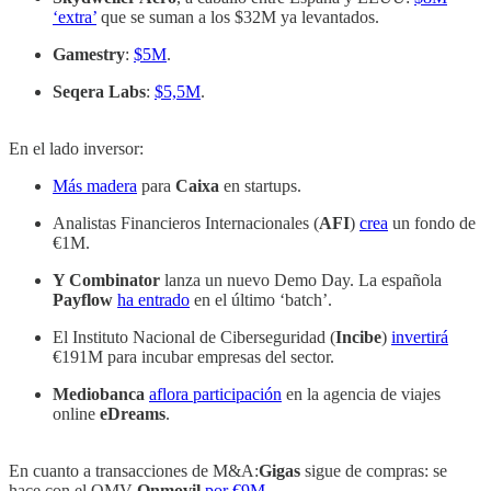
‘extra’
que se suman a los $32M ya levantados.
Gamestry
:
$5M
.
Seqera Labs
:
$5,5M
.
En el lado inversor:
Más madera
para
Caixa
en startups.
Analistas Financieros Internacionales (
AFI
)
crea
un fondo de
€1M.
Y Combinator
lanza un nuevo Demo Day. La española
Payflow
ha entrado
en el último ‘batch’.
El Instituto Nacional de Ciberseguridad (
Incibe
)
invertirá
€191M para incubar empresas del sector.
Mediobanca
aflora participación
en la agencia de viajes
online
eDreams
.
En cuanto a transacciones de M&A:
Gigas
sigue de compras: se
hace con el OMV
Onmovil
por €9M
.