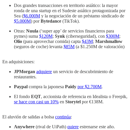
Dos grandes transacciones en territorio asiático: la mayor
ronda de una startup en el Sudeste asiático protagonizada por
Sea (
$6.000M
y la negociación de un préstamo sindicado de
$5.000M
) por
Bytedance
(TikTok).
Otras:
Nuula
(‘super app’ de servicios financieros para
pymes) suma
$120M
;
Synk
(ciberseguridad), con
$300M
;
Olio
(para aprovechar comida) capta
$43M
;
Marshmallow
(seguros de coche) levanta
$85M
(a $1.250M de valoración)
En adquisiciones:
JPMorgan
adquiere
un servicio de descubrimiento de
restaurantes.
Paypal
compra la japonesa
Paidy
por $2.700M
.
El fondo
EQT
, accionista de referencia en Idealista o Freepik,
se hace con casi un 10%
en
Storytel
por €138M.
El aluvión de salidas a bolsa
continúa
:
Anywhere
(rival de UiPath)
quiere
estrenarse este año.