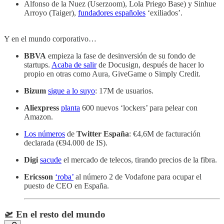
Alfonso de la Nuez (Userzoom), Lola Priego Base) y Sinhue
Arroyo (Taiger),
fundadores españoles
‘exiliados’.
Y en el mundo corporativo…
BBVA
empieza la fase de desinversión de su fondo de
startups.
Acaba de salir
de Docusign, después de hacer lo
propio en otras como Aura, GiveGame o Simply Credit.
Bizum
sigue a lo suyo
: 17M de usuarios.
Aliexpress
planta
600 nuevos ‘lockers’ para pelear con
Amazon.
Los números
de
Twitter España
: €4,6M de facturación
declarada (€94.000 de IS).
Digi
sacude
el mercado de telecos, tirando precios de la fibra.
Ericsson
‘roba’
al número 2 de Vodafone para ocupar el
puesto de CEO en España.
🛫 En el resto del mundo