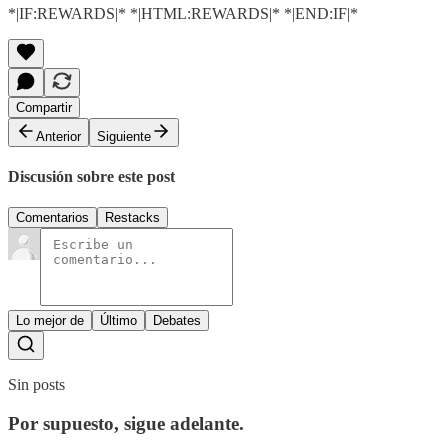
*|IF:REWARDS|* *|HTML:REWARDS|* *|END:IF|*
Compartir
Anterior
Siguiente
Discusión sobre este post
Comentarios
Restacks
Lo mejor de
Último
Debates
Sin posts
Por supuesto, sigue adelante.