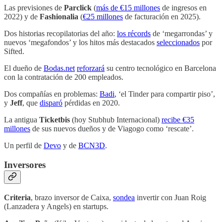
Las previsiones de
Parclick
(
más de €15 millones
de ingresos en
2022) y de
Fashionalia
(
€25 millones
de facturación en 2025).
Dos historias recopilatorias del año:
los récords
de ‘megarrondas’ y
nuevos ‘megafondos’ y los hitos más destacados
seleccionados
por
Sifted.
El dueño de
Bodas.net
reforzará
su centro tecnológico en Barcelona
con la contratación de 200 empleados.
Dos compañías en problemas:
Badi
, ‘el Tinder para compartir piso’,
y
Jeff
, que
disparó
pérdidas en 2020.
La antigua
Ticketbis
(hoy Stubhub Internacional)
recibe €35
millones
de sus nuevos dueños y de Viagogo como ‘rescate’.
Un perfil de
Devo
y de
BCN3D
.
Inversores
Criteria
, brazo inversor de Caixa,
sondea
invertir con Juan Roig
(Lanzadera y Angels) en startups.