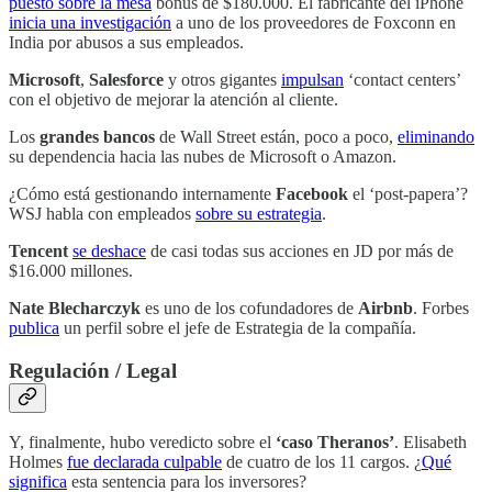
puesto sobre la mesa
bonus de $180.000. El fabricante del iPhone
inicia una investigación
a uno de los proveedores de Foxconn en
India por abusos a sus empleados.
Microsoft
,
Salesforce
y otros gigantes
impulsan
‘contact centers’
con el objetivo de mejorar la atención al cliente.
Los
grandes bancos
de Wall Street están, poco a poco,
eliminando
su dependencia hacia las nubes de Microsoft o Amazon.
¿Cómo está gestionando internamente
Facebook
el ‘post-papera’?
WSJ habla con empleados
sobre su estrategia
.
Tencent
se deshace
de casi todas sus acciones en JD por más de
$16.000 millones.
Nate Blecharczyk
es uno de los cofundadores de
Airbnb
. Forbes
publica
un perfil sobre el jefe de Estrategia de la compañía.
Regulación / Legal
Y, finalmente, hubo veredicto sobre el
‘caso Theranos’
. Elisabeth
Holmes
fue declarada culpable
de cuatro de los 11 cargos. ¿
Qué
significa
esta sentencia para los inversores?