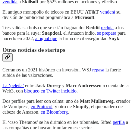
vendida
a
Skillsoft
por $525 millones en acciones y efectivo.
El antiguo monopolio de telecos en EEUU
AT&T
venderá
su
división de publicidad programática a
Microsoft
.
Tres salidas a bolsa que se están fraguando:
Reddit
recluta
a los
bancos para la suya;
Snapdeal
, el Amazon indio,
se prepara
para
hacerlo en 2022,
al igual que
la firma de ciberseguridad
Snyk
.
Otras noticias de startups
Cerramos un 2021 histórico en inversión. WSJ
repasa
la fuerte
subida de las valoraciones.
La ‘peleíta’
entre
Jack Dorsey
y
Marc Andreessen
a cuenta de la
Web3, con
bloqueo en Twitter incluido
.
Dos perfiles para leer con calma: uno de
Matt Mullenweg
, creador
de Wordpress,
en Protocol
, y otro de
Shopify
, el quebradero de
cabeza de Amazon,
en Bloomberg
.
El ‘caso Theranos’ se ha dirimido en los tribunales. Sifted
perfila
a
las compañías que buscan triunfar en ese sector.