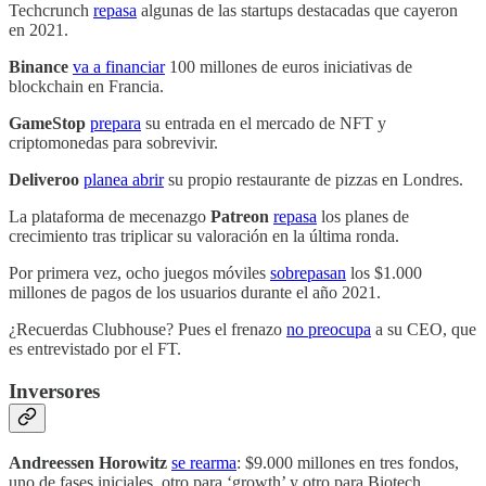
Techcrunch
repasa
algunas de las startups destacadas que cayeron
en 2021.
Binance
va a financiar
100 millones de euros iniciativas de
blockchain en Francia.
GameStop
prepara
su entrada en el mercado de NFT y
criptomonedas para sobrevivir.
Deliveroo
planea abrir
su propio restaurante de pizzas en Londres.
La plataforma de mecenazgo
Patreon
repasa
los planes de
crecimiento tras triplicar su valoración en la última ronda.
Por primera vez, ocho juegos móviles
sobrepasan
los $1.000
millones de pagos de los usuarios durante el año 2021.
¿Recuerdas Clubhouse? Pues el frenazo
no preocupa
a su CEO, que
es entrevistado por el FT.
Inversores
Andreessen Horowitz
se rearma
: $9.000 millones en tres fondos,
uno de fases iniciales, otro para ‘growth’ y otro para Biotech.