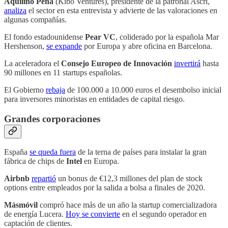
Aquilino Peña
(Kibo Ventures), presidente de la patronal Ascri,
analiza
el sector en esta entrevista y advierte de las valoraciones en
algunas compañías.
El fondo estadounidense
Pear VC
, coliderado por la española Mar
Hershenson,
se expande
por Europa y abre oficina en Barcelona.
La aceleradora el
Consejo Europeo de Innovación
invertirá
hasta
90 millones en 11 startups españolas.
El Gobierno
rebaja
de 100.000 a 10.000 euros el desembolso inicial
para inversores minoristas en entidades de capital riesgo.
Grandes corporaciones
España
se queda fuera
de la terna de países para instalar la gran
fábrica de chips de
Intel
en Europa.
Airbnb
repartió
un bonus de €12,3 millones del plan de stock
options entre empleados por la salida a bolsa a finales de 2020.
Másmóvil
compró hace más de un año la startup comercializadora
de energía Lucera.
Hoy se convierte
en el segundo operador en
captación de clientes.