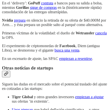
En el ‘delivery’:
GoPuff
contrata
a bancos para su salida a bolsa,
mientras
Gorillas
sigue de compras
en la (históricamente rápida)
consolidación de las entregas ultrarrápidas.
Nvidia
prepara
en silencio la retirada de su oferta de $40.000M por
Arm… y ésta prepara un posible salto al parqué como alternativa.
Primeras víctimas de la volatilidad: el dueño de
Wetransfer
cancela
la OPS.
El experimento de criptomonedas de
Facebook
, Diem (antigua
Libra), se desmorona y el gigante
busca una venta
.
En un escenario de ajuste, las SPAC
empiezan a resentirse
.
Otras noticias de startups
Siguen las dudas en el mercado sobre el potencial traslado del ajuste
en cotizadas a las startups:
Tiger Global
y otros grandes inversores
empiezan a ajustar
sus ofertas ‘in extremis’.
Unos piensan
que habrá deflación significativa… y otros