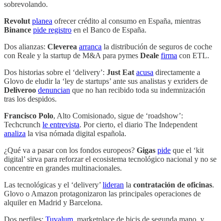
sobrevolando.
Revolut
planea
ofrecer crédito al consumo en España, mientras
Binance
pide registro
en el Banco de España.
Dos alianzas:
Cleverea
arranca
la distribución de seguros de coche
con Reale y la startup de M&A para pymes
Deale
firma
con ETL.
Dos historias sobre el ‘delivery’:
Just Eat
acusa
directamente a
Glovo de eludir la ‘ley de startups’ ante sus analistas y exriders de
Deliveroo
denuncian
que no han recibido toda su indemnización
tras los despidos.
Francisco Polo
, Alto Comisionado, sigue de ‘roadshow’:
Techcrunch
le entrevista
. Por cierto, el diario The Independent
analiza
la visa nómada digital española.
¿Qué va a pasar con los fondos europeos?
Gigas
pide
que el ‘kit
digital’ sirva para reforzar el ecosistema tecnológico nacional y no se
concentre en grandes multinacionales.
Las tecnológicas y el ‘delivery’
lideran
la
contratación de oficinas
.
Glovo o Amazon protagonizaron las principales operaciones de
alquiler en Madrid y Barcelona.
Dos perfiles:
Tuvalum
, marketplace de bicis de segunda mano, y