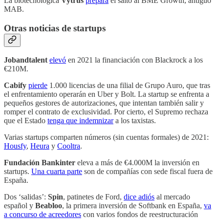
La biotecnológica
Vytrus
prepara
el salto al BME Growth, antiguo
MAB.
Otras noticias de startups
Jobandtalent
elevó
en 2021 la financiación con Blackrock a los
€210M.
Cabify
pierde
1.000 licencias de una filial de Grupo Auro, que tras
el enfrentamiento operarán en Uber y Bolt. La startup se enfrenta a
pequeños gestores de autorizaciones, que intentan también salir y
romper el contrato de exclusividad. Por cierto, el Supremo rechaza
que el Estado
tenga que indemnizar
a los taxistas.
Varias startups comparten números (sin cuentas formales) de 2021:
Housfy
,
Heura
y
Cooltra
.
Fundación Bankinter
eleva a más de €4.000M la inversión en
startups.
Una cuarta parte
son de compañías con sede fiscal fuera de
España.
Dos ‘salidas’:
Spin
, patinetes de Ford,
dice adiós
al mercado
español y
Beabloo
, la primera inversión de Softbank en España,
va
a concurso de acreedores
con varios fondos de reestructuración