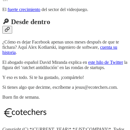
El
fuerte crecimiento
del sector del videojuego.
🔎 Desde dentro
¿Cómo es dejar Facebook apenas unos meses después de que te
fichara? Aquí Alex Kotliarski, ingeniero de software,
cuenta su
historia
.
El abogado español David Miranda explica en
este hilo de Twitter
la
figura del ‘ratchet antidilución’ en las rondas de startups.
Y eso es todo. Si te ha gustado, ¡compártelo!
Si tienes algo que decirme, escríbeme a jesus@ecotechers.com.
Buen fin de semana.
Copyright (C) *|CURRENT_YEAR|* *|LIST:COMPANY|*. Todos