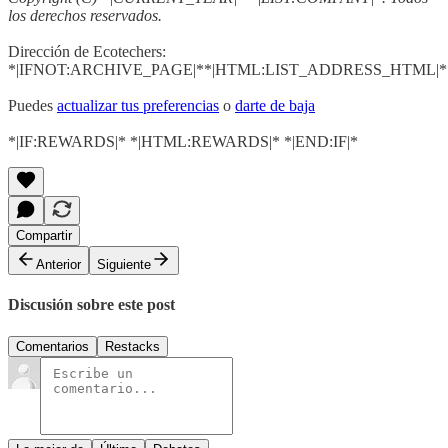
los derechos reservados.
Dirección de Ecotechers:
*|IFNOT:ARCHIVE_PAGE|**|HTML:LIST_ADDRESS_HTML|**
Puedes
actualizar tus preferencias
o
darte de baja
*|IF:REWARDS|* *|HTML:REWARDS|* *|END:IF|*
Compartir
Anterior
Siguiente
Discusión sobre este post
Comentarios
Restacks