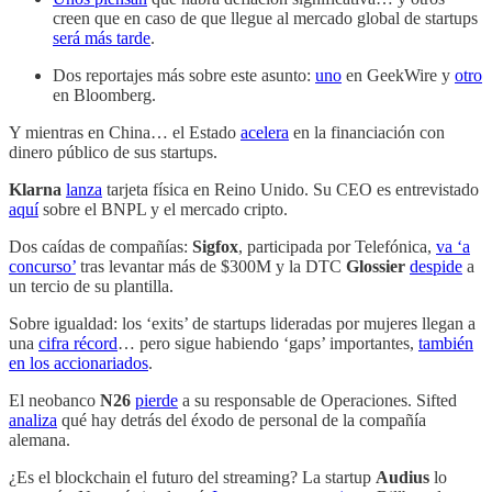
creen que en caso de que llegue al mercado global de startups
será más tarde
.
Dos reportajes más sobre este asunto:
uno
en GeekWire y
otro
en Bloomberg.
Y mientras en China… el Estado
acelera
en la financiación con
dinero público de sus startups.
Klarna
lanza
tarjeta física en Reino Unido. Su CEO es entrevistado
aquí
sobre el BNPL y el mercado cripto.
Dos caídas de compañías:
Sigfox
, participada por Telefónica,
va ‘a
concurso’
tras levantar más de $300M y la DTC
Glossier
despide
a
un tercio de su plantilla.
Sobre igualdad: los ‘exits’ de startups lideradas por mujeres llegan a
una
cifra récord
… pero sigue habiendo ‘gaps’ importantes,
también
en los accionariados
.
El neobanco
N26
pierde
a su responsable de Operaciones. Sifted
analiza
qué hay detrás del éxodo de personal de la compañía
alemana.
¿Es el blockchain el futuro del streaming? La startup
Audius
lo