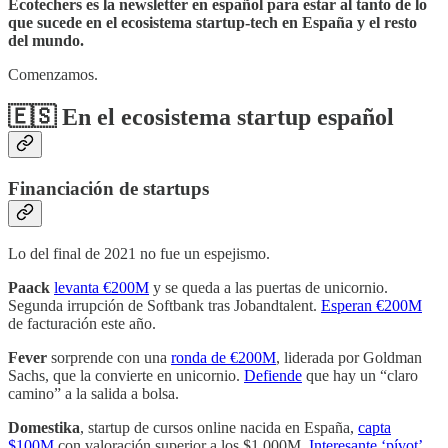
Ecotechers es la newsletter en español para estar al tanto de lo
que sucede en el ecosistema startup-tech en España y el resto
del mundo.
Comenzamos.
🇪🇸 En el ecosistema startup español
Financiación de startups
Lo del final de 2021 no fue un espejismo.
Paack
levanta €200M
y se queda a las puertas de unicornio.
Segunda irrupción de Softbank tras Jobandtalent.
Esperan €200M
de facturación este año.
Fever
sorprende con una
ronda de €200M
, liderada por Goldman
Sachs, que la convierte en unicornio.
Defiende
que hay un “claro
camino” a la salida a bolsa.
Domestika
, startup de cursos online nacida en España,
capta
$100M
con valoración superior a los $1.000M.
Interesante ‘pívot’