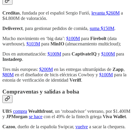
Creditas
, fundada por el español Sergio Furió,
levanta $260M
a
$4.800M de valoración.
Deliverect
, para gestionar pedidos de comida,
suma $150M
.
Mucho movimiento en ‘big data’:
$100M
para
Firebolt
(data
warehouse),
$103M
para
MinIO
(almacenamiento multicloud);
Dos en automatización:
$100M
para
CaptivateIQ
y
$100M
para
Instadeep
.
Tres más europeas:
$200M
en las entregas ultrarrápidas de
Zapp
,
$80M
en el diseñador de bicis eléctricas Cowboy y
$100M
para la
estonia de verificación de identidad
Veriff
.
Compraventas y salidas a bolsa
UBS
compra
Wealthfront
, un ‘roboadvisor’ veterano, por $1.400M
y
JPMorgan
se hace
con el 49% de la fintech griega
Viva Wallet
.
Cazoo
, dueño de la española Swipcar,
vuelve
a sacar la chequera.