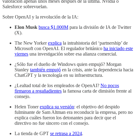
valoración apenas unos meses después de la última. Nvidia o
Salesforce sobrevuelan.
Sobre OpenAI y la revolución de la IA:
Elon Musk
busca $1.000M
para la división de IA de Twitter
(X).
The New Yorker
explica
la intrahistoria del ‘partnership’ de
Microsoft con OpenAI. El regulador británico
ha iniciado este
viernes
una investigación sobre esa alianza comercial.
¿Sólo fue el dueño de Windows quien empujó? Morgan
Stanley
también empujó
en la crisis, ante la dependencia hacia
ChatGPT y la tecnología en su infraestructura.
¿Lealtad total de los empleados de OpenAI?
No pocos
firmaron a regañadientes
la famosa carta de dimisión frente al
consejo.
Helen Toner
explica su versión
: el objetivo del despido
fulminante de Sam Altman era reconducir la empresa, pero no
explica cuáles fueron los detonantes para decir que el
directivo no fue sincero con el consejo.
La tienda de GPT
se retrasa a 2024
.