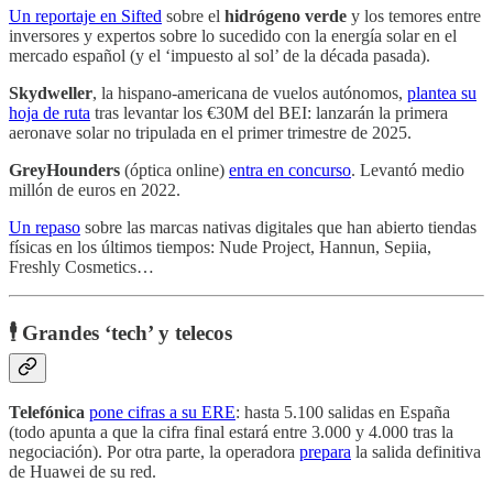
Un reportaje en Sifted
sobre el
hidrógeno verde
y los temores entre
inversores y expertos sobre lo sucedido con la energía solar en el
mercado español (y el ‘impuesto al sol’ de la década pasada).
Skydweller
, la hispano-americana de vuelos autónomos,
plantea su
hoja de ruta
tras levantar los €30M del BEI: lanzarán la primera
aeronave solar no tripulada en el primer trimestre de 2025.
GreyHounders
(óptica online)
entra en concurso
. Levantó medio
millón de euros en 2022.
Un repaso
sobre las marcas nativas digitales que han abierto tiendas
físicas en los últimos tiempos: Nude Project, Hannun, Sepiia,
Freshly Cosmetics…
🕴️ Grandes ‘tech’ y telecos
Telefónica
pone cifras a su ERE
: hasta 5.100 salidas en España
(todo apunta a que la cifra final estará entre 3.000 y 4.000 tras la
negociación). Por otra parte, la operadora
prepara
la salida definitiva
de Huawei de su red.