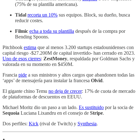
(75% de su plantilla americana).
Tidal
recorta un 10%
sus equipos. Block, su dueño, busca
reducir costes.
Filmic
echa a toda su plantilla
después de la compra por
Bending Spoons.
Pitchbook
estima
que al menos 3.200 startups estadounidenses con
capital riesgo -$27.200M de capital invertido- han cerrado en 2023.
Uno de esos cierres
:
ZestMoney
, respaldada por Goldman Sachs y
valorada en su momento en $450M.
Francia
pide
a sus ministros y altos cargos que abandonen todas las
‘apps’ de mensajería para instalar la francesa
Olvid
.
El gigante chino Temu
no deja de crecer
: 17% de cuota de mercado
de plataformas de descuentos en EEUU.
Michael Moritz dio un paso a un lado.
Es sustituido
por la socia de
Sequoia
Luciana Lixandru en el consejo de
Stripe
.
Dos perfiles:
Kick
(rival de Twitch) y
Synthesia
.