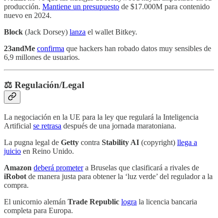
producción.
Mantiene un presupuesto
de $17.000M para contenido
nuevo en 2024.
Block
(Jack Dorsey)
lanza
el wallet Bitkey.
23andMe
confirma
que hackers han robado datos muy sensibles de
6,9 millones de usuarios.
⚖️ Regulación/Legal
La negociación en la UE para la ley que regulará la Inteligencia
Artificial
se retrasa
después de una jornada maratoniana.
La pugna legal de
Getty
contra
Stability AI
(copyright)
llega a
juicio
en Reino Unido.
Amazon
deberá prometer
a Bruselas que clasificará a rivales de
iRobot
de manera justa para obtener la ‘luz verde’ del regulador a la
compra.
El unicornio alemán
Trade Republic
logra
la licencia bancaria
completa para Europa.