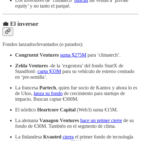
Los inversores de ‘climatech’
buscan
las ventas a ‘private
equity’ y no tanto el parqué.
💼 El inversor
Fondos lanzados/levantados (o parados):
Congruent Ventures
suma $275M
para ‘climatech’.
Zelda Ventures
-de la ‘exgestora’ del fondo StartX de
Standford-
capta $33M
para su vehículo de estreno centrado
en ‘pre-semilla’.
La francesa
Partech
, quien fue socio de Kantox y ahora lo es
de Ukio,
lanza su fondo
de crecimiento para startups de
impacto. Buscan captar €300M.
El nórdico
Heartcore Capital
(Web3) suma €15M.
La alemana
Vanagon Ventures
hace un primer cierre
de su
fondo de €30M. También en el segmento de clima.
La finlandesa
Kvanted
cierra
el primer fondo de tecnología