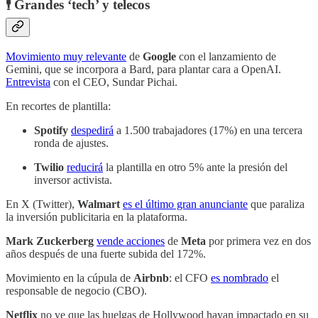
🕴️ Grandes ‘tech’ y telecos
Movimiento muy relevante
de
Google
con el lanzamiento de
Gemini, que se incorpora a Bard, para plantar cara a OpenAI.
Entrevista
con el CEO, Sundar Pichai.
En recortes de plantilla:
Spotify
despedirá
a 1.500 trabajadores (17%) en una tercera
ronda de ajustes.
Twilio
reducirá
la plantilla en otro 5% ante la presión del
inversor activista.
En X (Twitter),
Walmart
es el último gran anunciante
que paraliza
la inversión publicitaria en la plataforma.
Mark Zuckerberg
vende acciones
de
Meta
por primera vez en dos
años después de una fuerte subida del 172%.
Movimiento en la cúpula de
Airbnb
: el CFO
es nombrado
el
responsable de negocio (CBO).
Netflix
no ve que las huelgas de Hollywood hayan impactado en su