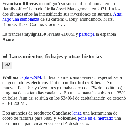
Francisco Riberas
reconfiguró su sociedad patrimonial en un
‘family office’ llamado Orilla Asset Management en 2021. En los
dos últimos años ha intensificado sus inversiones en startups.
Aquí
hago una semblanza
de su cartera: Cabify, Mundimoto, Marsi
Bionics, Bcas, Cooltra, Cocunat…
La francesa
mylight150
levanta €100M y
participa
la española
Azora
.
💻 Lanzamientos, fichajes y otras historias
Wallbox
capta €29M
. Lidera la americana Generac, especializada
en generadores eléctricos. Participan Iberdrola y Riberas. No
mueven ficha Seaya Ventures (sumaba cerca del 7% de los títulos) ni
ninguna de las familias catalanas. En una semana ha subido un 35%
en bolsa. Aún así se sitúa en los $340M de capitalización -se estrenó
en €1.200M-.
Dos anuncios de producto:
Capchase
lanza
una herramienta de
cobro de facturas para SaaS y
Voicemod
pone en el mercado
una
herramienta para crear voces con IA desde cero.