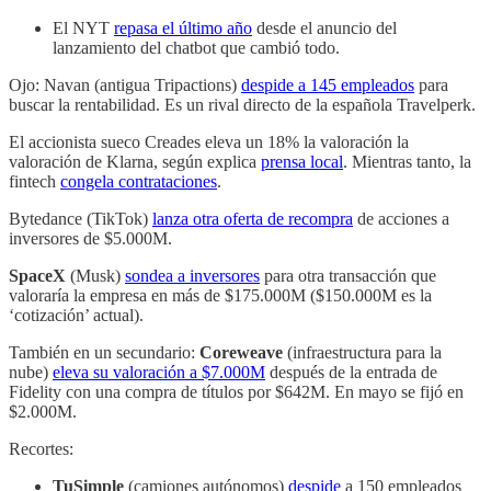
El NYT
repasa el último año
desde el anuncio del
lanzamiento del chatbot que cambió todo.
Ojo: Navan (antigua Tripactions)
despide a 145 empleados
para
buscar la rentabilidad. Es un rival directo de la española Travelperk.
El accionista sueco Creades eleva un 18% la valoración la
valoración de Klarna, según explica
prensa local
. Mientras tanto, la
fintech
congela contrataciones
.
Bytedance (TikTok)
lanza otra oferta de recompra
de acciones a
inversores de $5.000M.
SpaceX
(Musk)
sondea a inversores
para otra transacción que
valoraría la empresa en más de $175.000M ($150.000M es la
‘cotización’ actual).
También en un secundario:
Coreweave
(infraestructura para la
nube)
eleva su valoración a $7.000M
después de la entrada de
Fidelity con una compra de títulos por $642M. En mayo se fijó en
$2.000M.
Recortes:
TuSimple
(camiones autónomos)
despide
a 150 empleados