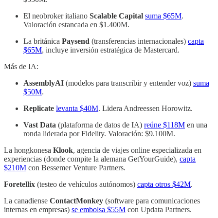
El neobroker italiano
Scalable Capital
suma $65M
.
Valoración estancada en $1.400M.
La británica
Paysend
(transferencias internacionales)
capta
$65M
, incluye inversión estratégica de Mastercard.
Más de IA:
AssemblyAI
(modelos para transcribir y entender voz)
suma
$50M
.
Replicate
levanta $40M
. Lidera Andreessen Horowitz.
Vast Data
(plataforma de datos de IA)
reúne $118M
en una
ronda liderada por Fidelity. Valoración: $9.100M.
La hongkonesa
Klook
, agencia de viajes online especializada en
experiencias (donde compite la alemana GetYourGuide),
capta
$210M
con Bessemer Venture Partners.
Foretellix
(testeo de vehículos autónomos)
capta otros $42M
.
La canadiense
ContactMonkey
(software para comunicaciones
internas en empresas)
se embolsa $55M
con Updata Partners.