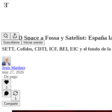
De PLD Space a Fossa y Sateliot: España 
Suscribirse
Iniciar sesión
SETT, Cofides, CDTI, ICF, BEI, EIC y el fondo de la
Jesús Martínez
may 27, 2026
∙ De pago
1
1
Compartir