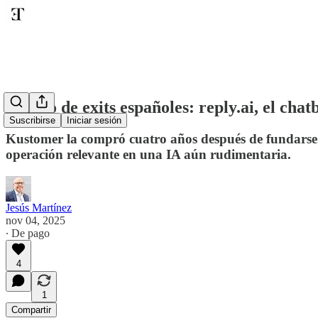
Dentro de exits españoles: reply.ai, el c
Suscribirse
Iniciar sesión
Kustomer la compró cuatro años después de fundarse. 
operación relevante en una IA aún rudimentaria.
Jesús Martínez
nov 04, 2025
∙ De pago
4
1
Compartir