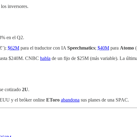
los inversores.
23% en el Q2.
Z’);
$62M
para el traductor con IA
Speechmatics
;
$40M
para
Atomo
(
hasta $240M. CNBC
habla
de un fijo de $25M (más variable). La últim
nse cotizado
2U
.
EUU y el bróker online
EToro
abandona
sus planes de una SPAC.