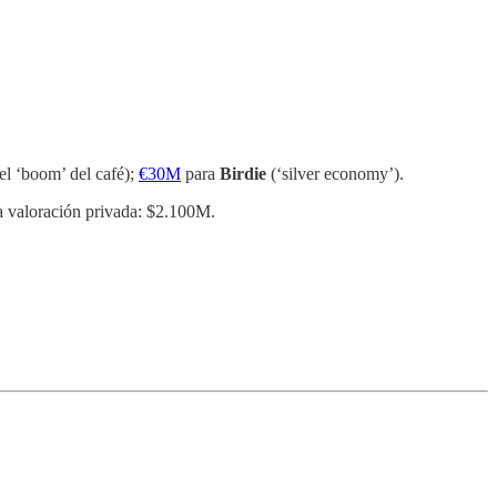
el ‘boom’ del café);
€30M
para
Birdie
(‘silver economy’).
a valoración privada: $2.100M.