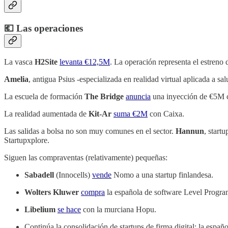
💶 Las operaciones
La vasca
H2Site
levanta €12,5M
. La operación representa el estreno
Amelia
, antigua Psius -especializada en realidad virtual aplicada a sa
La escuela de formación
The Bridge
anuncia
una inyección de €5M co
La realidad aumentada de
Kit-Ar
suma €2M
con Caixa.
Las salidas a bolsa no son muy comunes en el sector.
Hannun
, start
Startupxplore.
Siguen las compraventas (relativamente) pequeñas:
Sabadell
(Innocells)
vende
Nomo a una startup finlandesa.
Wolters Kluwer
compra
la española de software Level Programs
Libelium
se hace
con la murciana Hopu.
Continúa la consolidación de startups de firma digital: la españ