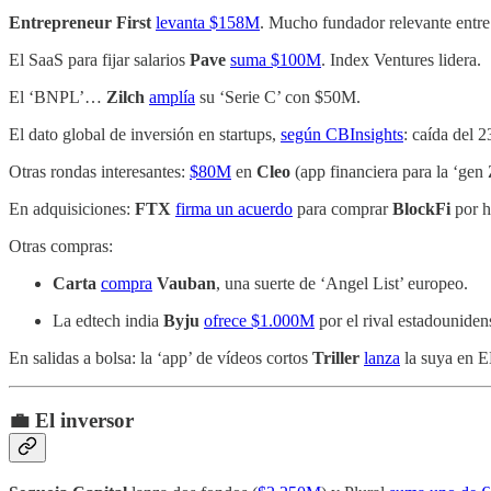
Entrepreneur First
levanta $158M
. Mucho fundador relevante entre 
El SaaS para fijar salarios
Pave
suma $100M
. Index Ventures lidera.
El ‘BNPL’…
Zilch
amplía
su ‘Serie C’ con $50M.
El dato global de inversión en startups,
según CBInsights
: caída del 
Otras rondas interesantes:
$80M
en
Cleo
(app financiera para la ‘gen 
En adquisiciones:
FTX
firma un acuerdo
para comprar
BlockFi
por 
Otras compras:
Carta
compra
Vauban
, una suerte de ‘Angel List’ europeo.
La edtech india
Byju
ofrece $1.000M
por el rival estadounide
En salidas a bolsa: la ‘app’ de vídeos cortos
Triller
lanza
la suya en E
💼 El inversor