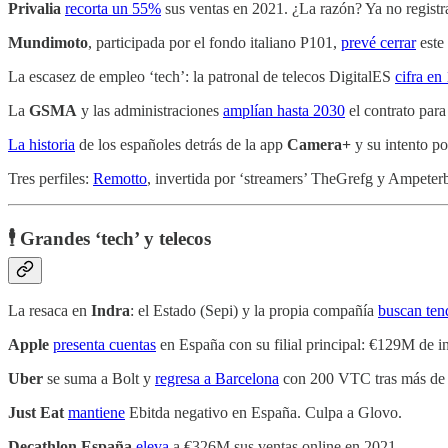
Privalia
recorta un 55%
sus ventas en 2021. ¿La razón? Ya no registra
Mundimoto
, participada por el fondo italiano P101,
prevé cerrar
este
La escasez de empleo ‘tech’: la patronal de telecos DigitalES
cifra en
La
GSMA
y las administraciones
amplían hasta 2030
el contrato par
La historia
de los españoles detrás de la app
Camera+
y su intento por
Tres perfiles:
Remotto
, invertida por ‘streamers’ TheGrefg y Ampete
🕴️ Grandes ‘tech’ y telecos
La resaca en
Indra
: el Estado (Sepi) y la propia compañía
buscan ten
Apple
presenta cuentas
en España con su filial principal: €129M de i
Uber
se suma a Bolt y
regresa a Barcelona
con 200 VTC tras más de tr
Just Eat
mantiene
Ebitda negativo en España. Culpa a Glovo.
Decathlon España
eleva
a €326M sus ventas online en 2021.