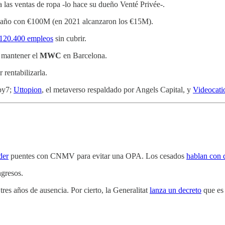
 las ventas de ropa -lo hace su dueño Venté Privée-.
 año con €100M (en 2021 alcanzaron los €15M).
 120.400 empleos
sin cubrir.
a mantener el
MWC
en Barcelona.
 rentabilizarla.
rby7;
Uttopion
, el metaverso respaldado por Angels Capital, y
Videocati
der
puentes con CNMV para evitar una OPA. Los cesados
hablan con 
ngresos.
es años de ausencia. Por cierto, la Generalitat
lanza un decreto
que es 