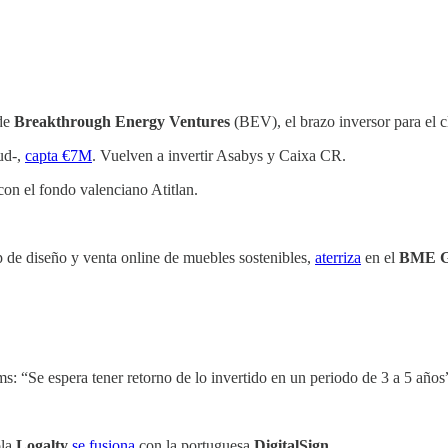
 de
Breakthrough Energy Ventures
(BEV), el brazo inversor para el c
lud-,
capta €7M
. Vuelven a invertir Asabys y Caixa CR.
n el fondo valenciano Atitlan.
up de diseño y venta online de muebles sostenibles,
aterriza
en el
BME G
: “Se espera tener retorno de lo invertido en un periodo de 3 a 5 años
ola
Logalty
se fusiona
con la portuguesa
DigitalSign
.