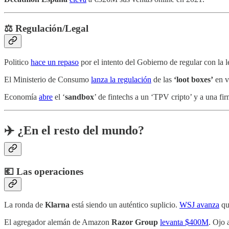
⚖️ Regulación/Legal
Politico
hace un repaso
por el intento del Gobierno de regular con la l
El Ministerio de Consumo
lanza la regulación
de las
‘loot boxes’
en v
Economía
abre
el ‘
sandbox
’ de fintechs a un ‘TPV cripto’ y a una fi
✈️ ¿En el resto del mundo?
💶 Las operaciones
La ronda de
Klarna
está siendo un auténtico suplicio.
WSJ avanza
qu
El agregador alemán de Amazon
Razor Group
levanta $400M
. Ojo 