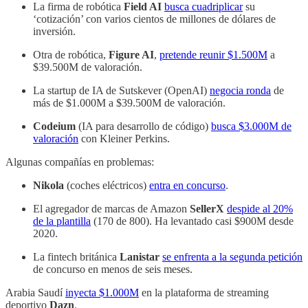
La firma de robótica
Field AI
busca cuadriplicar
su
‘cotización’ con varios cientos de millones de dólares de
inversión.
Otra de robótica,
Figure AI
,
pretende reunir $1.500M
a
$39.500M de valoración.
La startup de IA de Sutskever (OpenAI)
negocia ronda
de
más de $1.000M a $39.500M de valoración.
Codeium
(IA para desarrollo de código)
busca $3.000M de
valoración
con Kleiner Perkins.
Algunas compañías en problemas:
Nikola
(coches eléctricos)
entra en concurso
.
El agregador de marcas de Amazon
SellerX
despide al 20%
de la plantilla
(170 de 800). Ha levantado casi $900M desde
2020.
La fintech británica
Lanistar
se enfrenta a la segunda petición
de concurso en menos de seis meses.
Arabia Saudí
inyecta $1.000M
en la plataforma de streaming
deportivo
Dazn
.