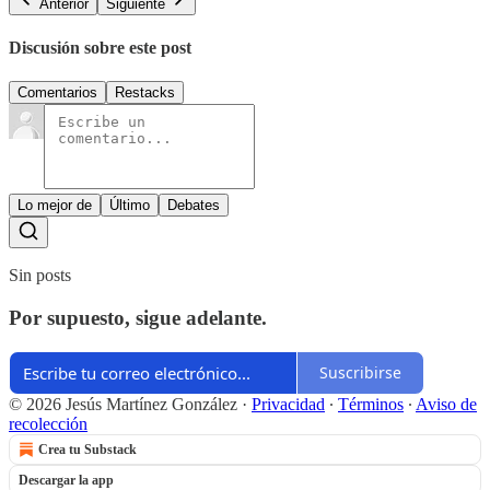
Anterior
Siguiente
Discusión sobre este post
Comentarios
Restacks
Lo mejor de
Último
Debates
Sin posts
Por supuesto, sigue adelante.
Suscribirse
© 2026 Jesús Martínez González
·
Privacidad
∙
Términos
∙
Aviso de
recolección
Crea tu Substack
Descargar la app