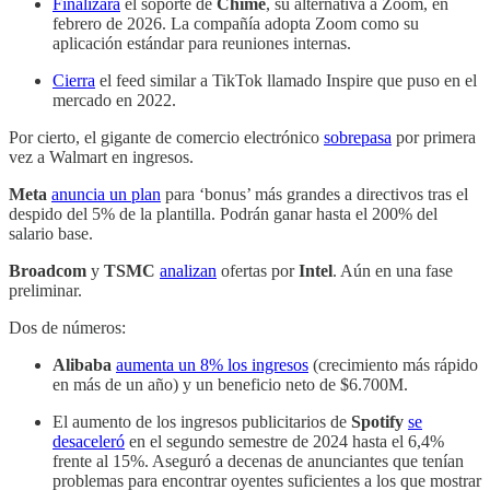
Finalizará
el soporte de
Chime
, su alternativa a Zoom, en
febrero de 2026. La compañía adopta Zoom como su
aplicación estándar para reuniones internas.
Cierra
el feed similar a TikTok llamado Inspire que puso en el
mercado en 2022.
Por cierto, el gigante de comercio electrónico
sobrepasa
por primera
vez a Walmart en ingresos.
Meta
anuncia un plan
para ‘bonus’ más grandes a directivos tras el
despido del 5% de la plantilla. Podrán ganar hasta el 200% del
salario base.
Broadcom
y
TSMC
analizan
ofertas por
Intel
. Aún en una fase
preliminar.
Dos de números:
Alibaba
aumenta un 8% los ingresos
(crecimiento más rápido
en más de un año) y un beneficio neto de $6.700M.
El aumento de los ingresos publicitarios de
Spotify
se
desaceleró
en el segundo semestre de 2024 hasta el 6,4%
frente al 15%. Aseguró a decenas de anunciantes que tenían
problemas para encontrar oyentes suficientes a los que mostrar