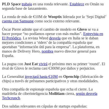
PLD Space
trabaja
en una ronda relevante.
Establece
en Omán su
segunda base de lanzamiento.
La ronda de más de €10M de
Wooptix
liderada por la ‘Sepi Digital’
cuenta con Samsung
como socio externo relevante.
Óscar Pierre admite que el cambio de modelo en
Glovo
se va a
hacer porque “no podíamos operar con más multas”.
Entrevista en
El Periódico
. La revista Wired
desvela
que en Italia se le daban
mejores condiciones a ‘riders’ de la compañía española que
aportaban “información útil para la empresa”. La plataforma, en
manos de Delivery Hero,
nombra
nuevo director general para
España.
La pugna con
Just Eat
vivirá
el próximo mes su primer ‘round’. El
rival de Glovo le reclama casi €300M por daños y perjuicios.
La Generalitat
inyectará hasta €10M
en
Openchip
(fabricación de
chips) a través de préstamos participativos y otras modalidades.
Otra compañía de espionaje española que echa el cierre. La
madrileña de ciberinteligencia
Mollitiam
cierra,
según desvela
Techcrunch
.
Dos salidas relevantes en cúpulas de startups españolas: