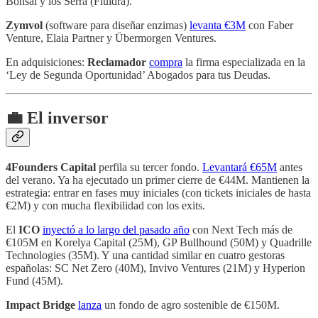
Bonsai y los Serra (Fluidra).
Zymvol
(software para diseñar enzimas)
levanta €3M
con Faber
Venture, Elaia Partner y Übermorgen Ventures.
En adquisiciones:
Reclamador
compra
la firma especializada en la
‘Ley de Segunda Oportunidad’ Abogados para tus Deudas.
💼 El inversor
4Founders Capital
perfila su tercer fondo.
Levantará €65M
antes
del verano. Ya ha ejecutado un primer cierre de €44M. Mantienen la
estrategia: entrar en fases muy iniciales (con tickets iniciales de hasta
€2M) y con mucha flexibilidad con los exits.
El
ICO
inyectó a lo largo del pasado año
con Next Tech más de
€105M en Korelya Capital (25M), GP Bullhound (50M) y Quadrille
Technologies (35M). Y una cantidad similar en cuatro gestoras
españolas: SC Net Zero (40M), Invivo Ventures (21M) y Hyperion
Fund (45M).
Impact Bridge
lanza
un fondo de agro sostenible de €150M.