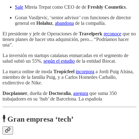
Sale
Mireia Trepat como CEO de de
Freshly Cosmetics
.
Goran Vasiljevic, ‘senior advisor’ con funciones de director
general en
Holaluz
,
abandona
de la compañía.
El presidente y jefe de Operaciones de
Travelperk
reconoce
que no
tienen planes de hacer otra adquisición, pero... “Podríamos hacer
una”.
La inversión en startups catalanas enmarcadas en el segmento de
salud subió un 55%,
según el estudio
de la entidad Biocat.
La marca online de moda
Tropicfeel
incorpora
a Jordi Puig Alsina,
miembro de la familia Puig, y a Carlos Homedes Carballo,
exdirectivo de Nike.
Docplanner
, dueña de
Doctoralia
,
asegura
que suma 350
trabajadores en su ‘hub’ de Barcelona. La española
🕴️ Gran empresa ‘tech’