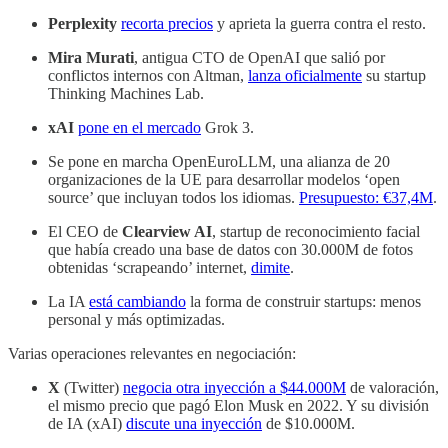
Perplexity
recorta precios
y aprieta la guerra contra el resto.
Mira Murati
, antigua CTO de OpenAI que salió por
conflictos internos con Altman,
lanza oficialmente
su startup
Thinking Machines Lab.
xAI
pone en el mercado
Grok 3.
Se pone en marcha OpenEuroLLM, una alianza de 20
organizaciones de la UE para desarrollar modelos ‘open
source’ que incluyan todos los idiomas.
Presupuesto: €37,4M
.
El CEO de
Clearview AI
, startup de reconocimiento facial
que había creado una base de datos con 30.000M de fotos
obtenidas ‘scrapeando’ internet,
dimite
.
La IA
está cambiando
la forma de construir startups: menos
personal y más optimizadas.
Varias operaciones relevantes en negociación:
X
(Twitter)
negocia otra inyección a $44.000M
de valoración,
el mismo precio que pagó Elon Musk en 2022. Y su división
de IA (xAI)
discute una inyección
de $10.000M.