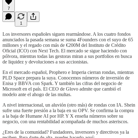
7
1
Los inversores españoles siguen rearmándose. A los cuatro fondos
anunciados la pasada semana se suma 4Founders con el suyo de 65
millones y el regado con más de €200M del Instituto de Crédito
Oficial (ICO) con Next Tech. El mercado se sigue haciendo con
pólvora, mientras todas las gestoras miran a sus portfolios en busca
de liquidez y devoluciones a sus accionistas.
En el mercado español, Prophero e Imperia cierran rondas, mientras
PLD Space prepara la suya. Conocemos números de inversión de
Enisa y BBVA con Spark. Y también las cifras del negocio de
Microsoft en el país. El CEO de Glovo admite que cambió el
modelo ante el ahogo de las multas.
A nivel internacional, un aluvión (otro más) de rondas con IA. Shein
sufre una fuerte presión a la baja en su OPV. Se confirma la compra
a la baja de Humane AI por HP. Y X enseña números sobre su
negocio, con una rentabilidad acompañada de muchos asteriscos.
¿Eres de la comunidad? Fundadores, inversores y directivos ya la
reciben. Para darte de alta, puedes hacerlo aquí: