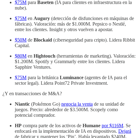
$75M
para
Baseten
(IA para clientes en infraestructura en la
nube).
$75M
en
Augury
(detección de disfunciones en máquinas de
fábricas). Valoración: más de $1.000M. Pepsico o Nestlé,
entre los clientes. Insight y otros vuelven a apostar.
$50M
de
Blockaid
(ciberseguridad para cripto). Lidera Ribbit
Capital.
$80M
en
Hightouch
(herramientas de marketing). Valoración:
$1.200M. Spotify y Grammarly entre los clientes. Lidera
Sapphire Ventures.
$75M
para la británica
Luminance
(agentes de IA para el
sector legal). Lidera Point72 Private Investment.
¿Y en transacciones de M&A?
Niantic
(Pokémon Go)
negocia la venta
de su unidad de
juegos. Precio: alrededor de $3.500M. Scopely como
potencial comprador.
HP
compra parte de los activos de
Humane
por $116M
. Se
enfocará en la implementación de IA en dispositivos.
Dejará
de fabricar y mantener los ‘Pin’. Había levantado $240M.