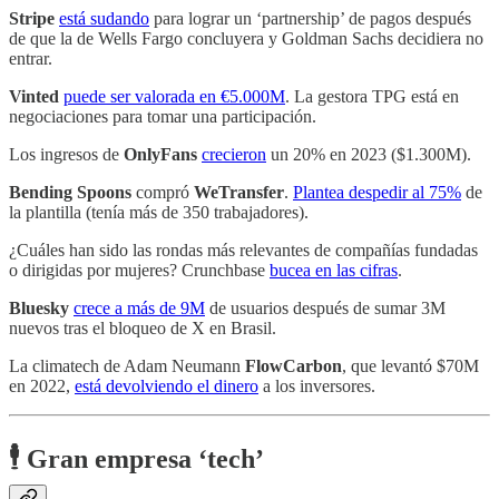
Stripe
está sudando
para lograr un ‘partnership’ de pagos después
de que la de Wells Fargo concluyera y Goldman Sachs decidiera no
entrar.
Vinted
puede ser valorada en €5.000M
. La gestora TPG está en
negociaciones para tomar una participación.
Los ingresos de
OnlyFans
crecieron
un 20% en 2023 ($1.300M).
Bending Spoons
compró
WeTransfer
.
Plantea despedir al 75%
de
la plantilla (tenía más de 350 trabajadores).
¿Cuáles han sido las rondas más relevantes de compañías fundadas
o dirigidas por mujeres? Crunchbase
bucea en las cifras
.
Bluesky
crece a más de 9M
de usuarios después de sumar 3M
nuevos tras el bloqueo de X en Brasil.
La climatech de Adam Neumann
FlowCarbon
, que levantó $70M
en 2022,
está devolviendo el dinero
a los inversores.
🕴️ Gran empresa ‘tech’