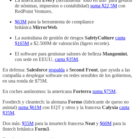
La americana
Every
(herramienta ‘todo en uno’ para gestión
de nóminas, impuestos o contabilidad)
suma $22,5M
con
RedPoint Ventures.
$63M
para la herramienta de compliance
británica
MirrorWeb
.
La australiana de gestión de riesgos
SafetyCulture
capta
$165M
a $2.500M de valoración (ligero recorte).
El software para gestionar salones de belleza
Mangomint
,
con sede en EEUU,
capta $35M
.
En defensa:
Salesforce
respalda
a
Second Front
, que ayuda a las
compañía a desplegar software en redes sensibles de los gobiernos,
en una ronda de $75M.
En coches autónomos: la americana
Forterra
suma $75M
.
Foodtech y cleantech: la alemana
Formo
(fabricante de queso no
animal)
suma $61M
con EQT y otros y la francesa
Calyxia
capta
$35M
.
Dos más:
$55M
para la insurtech francesa
Neat
y
$60M
para la
fintech británica
Form3
.