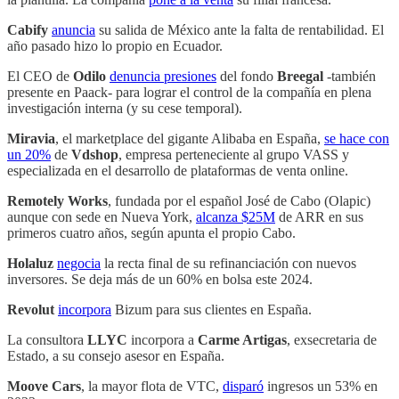
Cabify
anuncia
su salida de México ante la falta de rentabilidad. El
año pasado hizo lo propio en Ecuador.
El CEO de
Odilo
denuncia presiones
del fondo
Breegal
-también
presente en Paack- para lograr el control de la compañía en plena
investigación interna (y su cese temporal).
Miravia
, el marketplace del gigante Alibaba en España,
se hace con
un 20%
de
Vdshop
, empresa perteneciente al grupo VASS y
especializada en el desarrollo de plataformas de venta online.
Remotely Works
, fundada por el español José de Cabo (Olapic)
aunque con sede en Nueva York,
alcanza $25M
de ARR en sus
primeros cuatro años, según apunta el propio Cabo.
Holaluz
negocia
la recta final de su refinanciación con nuevos
inversores. Se deja más de un 60% en bolsa este 2024.
Revolut
incorpora
Bizum para sus clientes en España.
La consultora
LLYC
incorpora a
Carme Artigas
, exsecretaria de
Estado, a su consejo asesor en España.
Moove Cars
, la mayor flota de VTC,
disparó
ingresos un 53% en