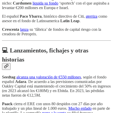
nicho:
Cardumen
liquida su fondo
‘sportech’ con el que aspiraba a
levantar €200 millones en Europa e Israel.
El español
Paco Ybarra
, histórico directivo de Citi,
aterriza
como
asesor en el fondo de Latinoamerica
Latin Leap
.
Crescenta
lanza
su ‘fábrica’ de fondos de capital riesgo con la
creadora de Petroprix.
💻 Lanzamientos, fichajes y otras
historias
Seedtag
alcanza una valoración de €550 millones
, según el fondo
español
Adara
. De acuerdo a las previsiones comunicadas por
Oakley Capital está manteniendo el crecimiento del 50% en ingresos
(en 2023 alcanzó los €180M) y en Ebitda. En 2023, las pérdidas
netas fueron de €12,5M.
Paack
cierra el ERE con unos 80 despidos con 27 días por año
trabajado y un plus lineal de 1.000 euros.
Mucho enfado
en parte de
la plantilla. La compañía
pone a la venta
su filial francesa.