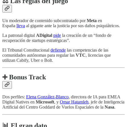
⚖️ Las reglas del juego
Un moderador de contenido subcontratado por
Meta
en
España
lleva
al gigante ante la justicia por sus daños psiquiátricos.
La patronal digital
ADigital
pide
la creación de un “fondo de
recuperación de startups estratégicas”.
El Tribunal Constitucional
defiende
las competencias de las
comunidades autónomas para regular las
VTC
, licencias que
utilizan Cabify, Uber o Bolt.
➕ Bonus Track
Dos perfiles:
Elena González-Blanco
, directora de IA para EMEA
Digital Natives en
Microsoft
, y
Omar Hatamleh
, jefe de Inteligencia
Artificial del
Centro Goddard
de Vuelos Espaciales de la
Nasa
.
📊 El gran dato