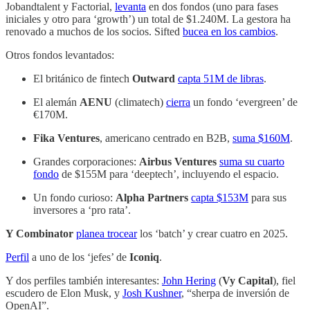
Jobandtalent y Factorial,
levanta
en dos fondos (uno para fases
iniciales y otro para ‘growth’) un total de $1.240M. La gestora ha
renovado a muchos de los socios. Sifted
bucea en los cambios
.
Otros fondos levantados:
El británico de fintech
Outward
capta 51M de libras
.
El alemán
AENU
(climatech)
cierra
un fondo ‘evergreen’ de
€170M.
Fika Ventures
, americano centrado en B2B,
suma $160M
.
Grandes corporaciones:
Airbus Ventures
suma su cuarto
fondo
de $155M para ‘deeptech’, incluyendo el espacio.
Un fondo curioso:
Alpha Partners
capta $153M
para sus
inversores a ‘pro rata’.
Y Combinator
planea trocear
los ‘batch’ y crear cuatro en 2025.
Perfil
a uno de los ‘jefes’ de
Iconiq
.
Y dos perfiles también interesantes:
John Hering
(
Vy Capital
), fiel
escudero de Elon Musk, y
Josh Kushner
, “sherpa de inversión de
OpenAI”.