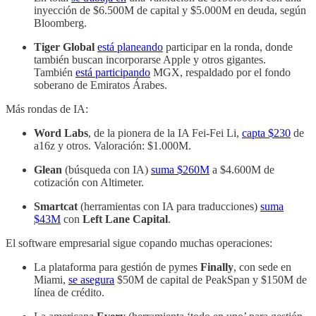
inyección de $6.500M de capital y $5.000M en deuda, según
Bloomberg.
Tiger Global
está planeando
participar en la ronda, donde
también buscan incorporarse Apple y otros gigantes.
También
está participando
MGX, respaldado por el fondo
soberano de Emiratos Árabes.
Más rondas de IA:
Word Labs
, de la pionera de la IA Fei-Fei Li,
capta $230
de
a16z y otros. Valoración: $1.000M.
Glean
(búsqueda con IA)
suma $260M
a $4.600M de
cotización con Altimeter.
Smartcat
(herramientas con IA para traducciones)
suma
$43M
con
Left Lane Capital
.
El software empresarial sigue copando muchas operaciones:
La plataforma para gestión de pymes
Finally
, con sede en
Miami,
se asegura
$50M de capital de PeakSpan y $150M de
línea de crédito.