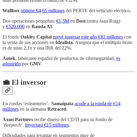
unas pérdidas brutas (Ebitda) de €32M.
Wallbox
obtiene €4,65 millones
del PERTE del vehículo eléctrico.
Dos operaciones pequeñas:
€1,5M
en
Dost
(entra Juan Roig)
y
€520.000
en
Rauda AI
.
El fondo
Oakley Capital
prevé ingresar este año €82 millones
con
la venta de sus acciones en
Idealista
. Asegura que el múltiplo bruto
es de unas 2,1x y una IRR del 22%.
Autek
, fabricante español de productos de ciberseguridad,
es
adquirido
por
GMV
.
💼 El inversor
En rondas ‘extramuros’:
Samaipata
acude a la ronda de €14
millones
en la alemana
Retraced
.
Axon Partners
recibe dinero del CDTI para su fondo de
‘deeptech’.
Inyectará €15 millones
.
Dificultades para levantar en segmentos muy de