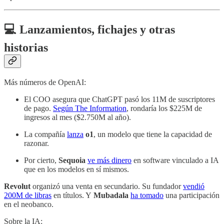
💻 Lanzamientos, fichajes y otras
historias
Más números de OpenAI:
El COO asegura que ChatGPT pasó los 11M de suscriptores
de pago.
Según The Information
, rondaría los $225M de
ingresos al mes ($2.750M al año).
La compañía
lanza
o1
, un modelo que tiene la capacidad de
razonar.
Por cierto,
Sequoia
ve más dinero
en software vinculado a IA
que en los modelos en sí mismos.
Revolut
organizó una venta en secundario. Su fundador
vendió
200M de libras
en títulos. Y
Mubadala
ha tomado
una participación
en el neobanco.
Sobre la IA: