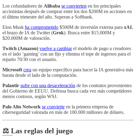
Los cofundadores de
Alibaba
se convierten
en los principales
accionistas después de comprar entre los dos $200M en acciones en
el último trimestre del año. Superan a Softbank.
Elon Musk
ha comprometido
$500M de inversión externa para
xAI
,
el brazo de IA de Twitter (
Grok
). Busca entre $15.000M y
$20.000M de valoración.
Twitch (Amazon)
vuelve a cambiar
el modelo de pago a creadores
en el lado ‘gaming’ con un fijo y elimina el tope de ingresos para el
reparto 70/30 con el usuario.
Microsoft
crea
un equipo específico para hacer la IA generativa más
barata desde el lado de la computación.
Palantir
sufre con una desaceleración
de los contratos provenientes
del Gobierno de EEUU. Defensa busca cada vez más competidores
menos costosos, según WSJ.
Palo Alto Network
se convierte
en la primera empresa de
ciberseguridad valorada en más de 100.000 millones de dólares.
⚖️ Las reglas del juego