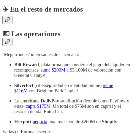
✈️
En el resto de mercados
💶 Las operaciones
‘Megarrondas’ interesantes de la semana:
Bilt Reward
, plataforma que convierte el pago del alquiler en
recompensas,
suma $200M
a $3.100M de valoración con
General Catalyst.
Silverfort
(ciberseguridad en identidad online)
reúne
$116M
con Brighton Park Capital.
La americana
DailyPay
-retribución flexible como Payflow y
otras-
capta $175M
. Un total de $75M son en capital y el
resto en deuda. Entra Citi.
Flexport
negocia
una inyección de $260M de
Shopify
.
Varias en Europa a seguir: