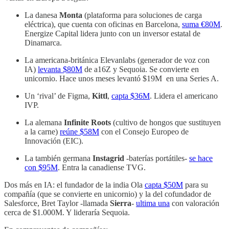
La danesa
Monta
(plataforma para soluciones de carga
eléctrica), que cuenta con oficinas en Barcelona,
suma €80M
.
Energize Capital lidera junto con un inversor estatal de
Dinamarca.
La americana-británica Elevanlabs (generador de voz con
IA)
levanta $80M
de a16Z y Sequoia. Se convierte en
unicornio. Hace unos meses levantó $19M en una Series A.
Un ‘rival’ de Figma,
Kittl
,
capta $36M
. Lidera el americano
IVP.
La alemana
Infinite Roots
(cultivo de hongos que sustituyen
a la carne)
reúne $58M
con el Consejo Europeo de
Innovación (EIC).
La también germana
Instagrid
-baterías portátiles-
se hace
con $95M
. Entra la canadiense TVG.
Dos más en IA: el fundador de la india Ola
capta $50M
para su
compañía (que se convierte en unicornio) y la del cofundador de
Salesforce, Bret Taylor -llamada
Sierra
-
ultima una
con valoración
cerca de $1.000M. Y lideraría Sequoia.