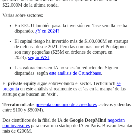
$22.000M de la última ronda.
Varias sobre sectores:
En EEUU también pasa: la inversión en ‘fase semilla’ se ha
disparado.
¿Y en 2024?
El capital riesgo ha invertido más de $100.000M en startups
de defensa desde 2021. Pero las compras por el Pentágono
son muy pequeñas ($25M en órdenes de compra en
2023),
según WSJ
.
Las valoraciones en IA no se están reduciendo. Siguen
disparadas, según
este análisis de Crunchbase
.
El
private equity
sigue sobrevolando el sector. Techcrunch
se
pregunta
en este análisis si realmente es el ‘as en la manga’ de las
startups que buscan un ‘exit’.
TerraformLabs
presenta concurso de acreedores
-activos y deudas
entre $100 y $500M).
Dos científicos de la filial de IA de
Google DeepMind
negocian
con inversores
para crear una startup de IA en París. Buscan levantar
más de €200M.