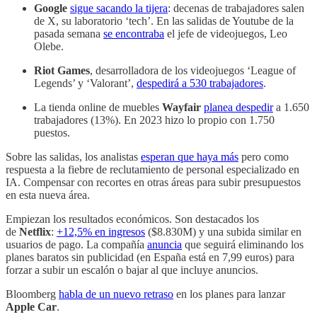
Google
sigue sacando la tijera
: decenas de trabajadores salen
de X, su laboratorio ‘tech’. En las salidas de Youtube de la
pasada semana
se encontraba
el jefe de videojuegos, Leo
Olebe.
Riot Games
, desarrolladora de los videojuegos ‘League of
Legends’ y ‘Valorant’,
despedirá a 530 trabajadores
.
La tienda online de muebles
Wayfair
planea despedir
a 1.650
trabajadores (13%). En 2023 hizo lo propio con 1.750
puestos.
Sobre las salidas, los analistas
esperan que haya más
pero como
respuesta a la fiebre de reclutamiento de personal especializado en
IA. Compensar con recortes en otras áreas para subir presupuestos
en esta nueva área.
Empiezan los resultados económicos. Son destacados los
de
Netflix
:
+12,5% en ingresos
($8.830M) y una subida similar en
usuarios de pago. La compañía
anuncia
que seguirá eliminando los
planes baratos sin publicidad (en España está en 7,99 euros) para
forzar a subir un escalón o bajar al que incluye anuncios.
Bloomberg
habla de un nuevo retraso
en los planes para lanzar
Apple Car
.