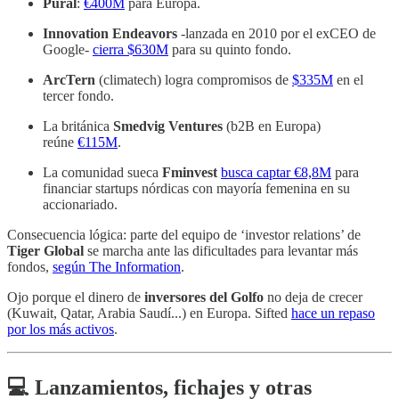
Pural
:
€400M
para Europa.
Innovation Endeavors
-lanzada en 2010 por el exCEO de
Google-
cierra $630M
para su quinto fondo.
ArcTern
(climatech) logra compromisos de
$335M
en el
tercer fondo.
La británica
Smedvig Ventures
(b2B en Europa)
reúne
€115M
.
La comunidad sueca
Fminvest
busca captar €8,8M
para
financiar startups nórdicas con mayoría femenina en su
accionariado.
Consecuencia lógica: parte del equipo de ‘investor relations’ de
Tiger Global
se marcha ante las dificultades para levantar más
fondos,
según The Information
.
Ojo porque el dinero de
inversores del Golfo
no deja de crecer
(Kuwait, Qatar, Arabia Saudí...) en Europa. Sifted
hace un repaso
por los más activos
.
💻 Lanzamientos, fichajes y otras