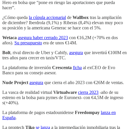
Hero en bolsa que “pone en riesgo las aportaciones que pueda
hacer”.
¿Cómo queda
la cúpula accionarial
de
Wallbox
tras la ampliación
de diciembre? Iberdrola (9,1%) y Riberas (8,4%) elevan muy poco
su posición y la americana Generac se hace con el 5%.
Wetaca
asegura haber cerrado 2023
con €16,2M (+70% en dos
años).
Su presupuesto
era de unos €14M.
Bolt
, rival directo de Uber y Cabify,
asegura
que invertirá €100M en
tres años para crecer en taxis/VTC.
La plataforma de inversión
Crescenta
ficha
al exCEO de Evo
Banco para su consejo asesor.
Nude Project
asegura
que cierra el año 2023 con €26M de ventas.
La vasca de realidad virtual
Virtualware
cierra 2023
-año de su
estreno en la bolsa para pymes de Euronext- con €4,5M de ingreso
s(+40%).
La plataforma de pagos estadounidense
Freedompay
lanza en
España
.
La proptech
Tiko
se lanza
a la intermediación inmobiliaria tras la