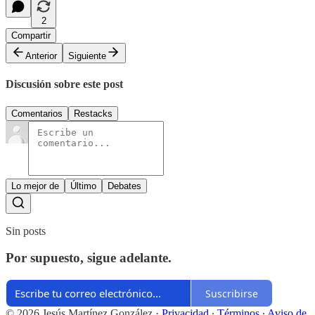
2
Compartir
Anterior
Siguiente
Discusión sobre este post
Comentarios
Restacks
Lo mejor de
Último
Debates
Sin posts
Por supuesto, sigue adelante.
Suscribirse
© 2026 Jesús Martínez González
·
Privacidad
∙
Términos
∙
Aviso de