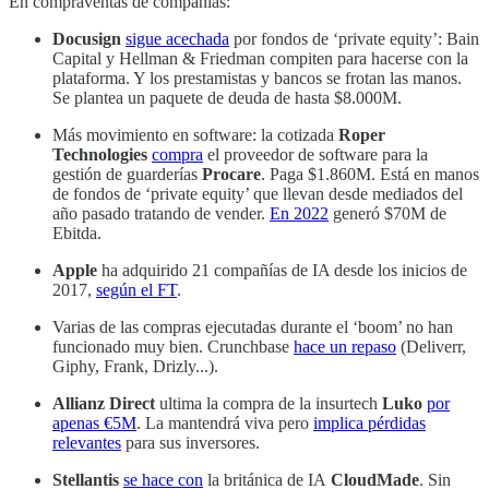
En compraventas de compañías:
Docusign
sigue acechada
por fondos de ‘private equity’: Bain
Capital y Hellman & Friedman compiten para hacerse con la
plataforma. Y los prestamistas y bancos se frotan las manos.
Se plantea un paquete de deuda de hasta $8.000M.
Más movimiento en software: la cotizada
Roper
Technologies
compra
el proveedor de software para la
gestión de guarderías
Procare
. Paga $1.860M. Está en manos
de fondos de ‘private equity’ que llevan desde mediados del
año pasado tratando de vender.
En 2022
generó $70M de
Ebitda.
Apple
ha adquirido 21 compañías de IA desde los inicios de
2017,
según el FT
.
Varias de las compras ejecutadas durante el ‘boom’ no han
funcionado muy bien. Crunchbase
hace un repaso
(Deliverr,
Giphy, Frank, Drizly...).
Allianz Direct
ultima la compra de la insurtech
Luko
por
apenas €5M
. La mantendrá viva pero
implica pérdidas
relevantes
para sus inversores.
Stellantis
se hace con
la británica de IA
CloudMade
. Sin