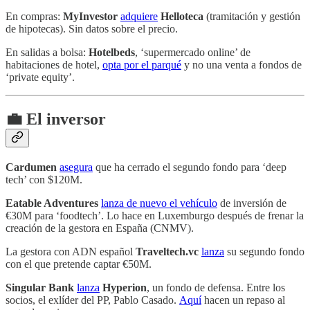
En compras:
MyInvestor
adquiere
Helloteca
(tramitación y gestión
de hipotecas). Sin datos sobre el precio.
En salidas a bolsa:
Hotelbeds
, ‘supermercado online’ de
habitaciones de hotel,
opta por el parqué
y no una venta a fondos de
‘private equity’.
💼 El inversor
Cardumen
asegura
que ha cerrado el segundo fondo para ‘deep
tech’ con $120M.
Eatable Adventures
lanza de nuevo el vehículo
de inversión de
€30M para ‘foodtech’. Lo hace en Luxemburgo después de frenar la
creación de la gestora en España (CNMV).
La gestora con ADN español
Traveltech.vc
lanza
su segundo fondo
con el que pretende captar €50M.
Singular Bank
lanza
Hyperion
, un fondo de defensa. Entre los
socios, el exlíder del PP, Pablo Casado.
Aquí
hacen un repaso al