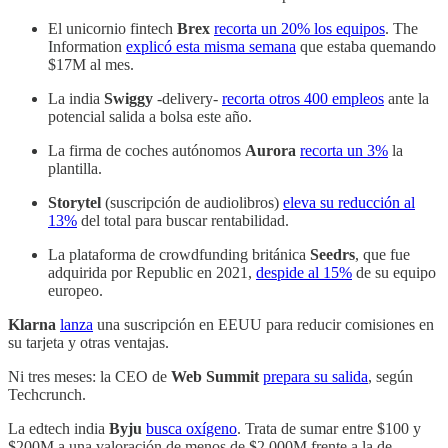
El unicornio fintech
Brex
recorta un 20% los equipos
. The
Information
explicó esta misma semana
que estaba quemando
$17M al mes.
La india
Swiggy
-delivery-
recorta otros 400 empleos
ante la
potencial salida a bolsa este año.
La firma de coches autónomos
Aurora
recorta un 3%
la
plantilla.
Storytel
(suscripción de audiolibros)
eleva su reducción al
13%
del total para buscar rentabilidad.
La plataforma de crowdfunding británica
Seedrs
, que fue
adquirida por Republic en 2021,
despide al 15%
de su equipo
europeo.
Klarna
lanza
una suscripción en EEUU para reducir comisiones en
su tarjeta y otras ventajas.
Ni tres meses: la CEO de
Web Summit
prepara su salida
, según
Techcrunch.
La edtech india
Byju
busca oxígeno
. Trata de sumar entre $100 y
$200M a una valoración de menos de $2.000M frente a la de