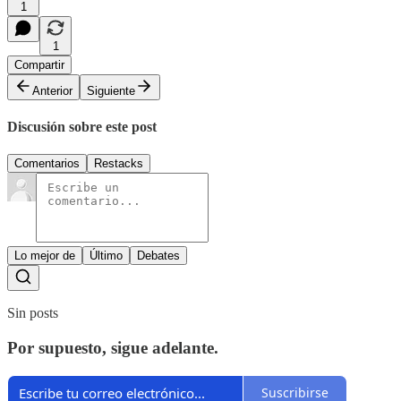
1
1
Compartir
Anterior
Siguiente
Discusión sobre este post
Comentarios
Restacks
Lo mejor de
Último
Debates
Sin posts
Por supuesto, sigue adelante.
Suscribirse