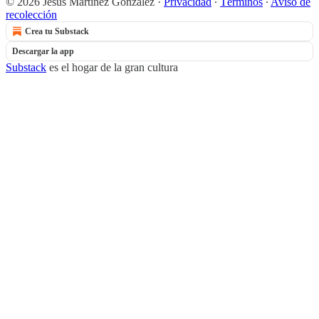
© 2026 Jesús Martínez González
·
Privacidad
∙
Términos
∙
Aviso de
recolección
Crea tu Substack
Descargar la app
Substack
es el hogar de la gran cultura