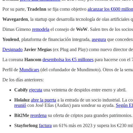
Por su parte,
TradeInn
se fija como objetivo
alcanzar los €600 millo
Wavegarden
, la startup que desarrolla tecnología de olas artificial
Dimas Gimeno
remodela
el consejo de
WoW
. Salen tres de los soci
Youlend
, plataforma de financiación integrada,
asegura
que concederá
Designado
Javier Megías
(ex Plug and Play) como nuevo director d
La coreana
Hancom
desembolsa los €5 millones
para hacerse con el
Perfil de
Mundicars
(del cofundador de Mundimoto). Otros de la sem
De los días anteriores:
Cabify
ejecuta
una veintena de despidos entre enero y abril.
Holaluz
abre la puerta
a la entrada de un socio industrial. La 
reunió
con José Elías (Audax) para sondear su ayuda.
Según El
Bit2Me
reordena
su oferta de criptos para grandes patrimonio
Stayforlong
factura
un 61% más en 2023 y supera los €230 mil