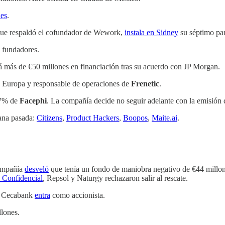
nes
.
es que respaldó el cofundador de Wework,
instala en Sidney
su séptimo pa
os fundadores.
 más de €50 millones en financiación tras su acuerdo con JP Morgan.
e Europa y responsable de operaciones de
Frenetic
.
 7% de
Facephi
. La compañía decide no seguir adelante con la emisión
ana pasada:
Citizens
,
Product Hackers
,
Boopos
,
Maite.ai
.
compañía
desveló
que tenía un fondo de maniobra negativo de €44 millon
 Confidencial
, Repsol y Naturgy rechazaron salir al rescate.
s. Cecabank
entra
como accionista.
lones.