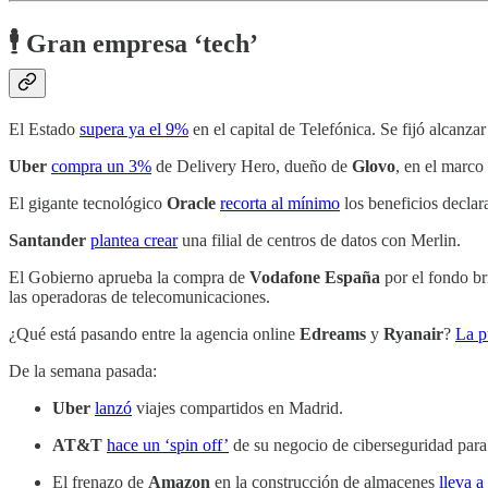
🕴️ Gran empresa ‘tech’
El Estado
supera ya el 9%
en el capital de Telefónica. Se fijó alcanz
Uber
compra un 3%
de Delivery Hero, dueño de
Glovo
, en el marco
El gigante tecnológico
Oracle
recorta al mínimo
los beneficios declar
Santander
plantea crear
una filial de centros de datos con Merlin.
El Gobierno aprueba la compra de
Vodafone España
por el fondo b
las operadoras de telecomunicaciones.
¿Qué está pasando entre la agencia online
Edreams
y
Ryanair
?
La p
De la semana pasada:
Uber
lanzó
viajes compartidos en Madrid.
AT&T
hace un ‘spin off’
de su negocio de ciberseguridad para 
El frenazo de
Amazon
en la construcción de almacenes
lleva a