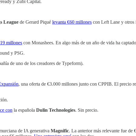
ready y Zubi Capital.
s League
de Gerard Piqué
levanta €60 millones
con Left Lane y otros 
$19 millones
con Monashees. En algo más de un año de vida ha captad
ound y PSG.
ñía de uno de los creadores de Typeform).
Expansión
, una oferta de €3.000 millones junto con CPPIB. El precio 
ción.
ace con
la española
Dulin Technologies
. Sin precio.
a murciana de IA generativa
Magnific
. La anterior más relevante fue de 