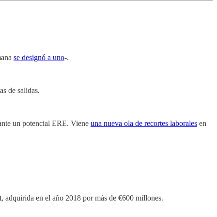
emana
se designó a uno
-.
s de salidas.
a ante un potencial ERE. Viene
una nueva ola de recortes laborales
en
t
, adquirida en el año 2018 por más de €600 millones.