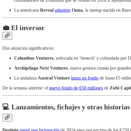
cofundadores de Erasmusu que se vendió en 2018 a Spotahome
La americana
Reveal
adquiere
Onna
, la startup nacida en Ba
💼 El inversor
Dos anuncios significativos:
Columbus Ventures
, enfocada en ‘biotech’ y cofundada por
Archipélago Next Ventures
, nueva gestora creada por grandes
La andaluza
Austral Venture
lanza un fondo
de hasta €5 millo
De la semana anterior: el
nuevo fondo de €50 millones
de
Zubi Capit
💻 Lanzamientos, fichajes y otras historias
Destinia
prevé una facturación
de 2024 muy por encima de los €250 m