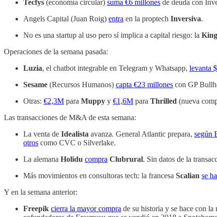
Tecfys
(economía circular)
suma €6 millones
de deuda con Inve
Angels Capital (Juan Roig)
entra
en la proptech
Inversiva
.
No es una startup al uso pero sí implica a capital riesgo: la
King
Operaciones de la semana pasada:
Luzia
, el chatbot integrable en Telegram y Whatsapp,
levanta 
Sesame
(Recursos Humanos)
capta €23 millones
con GP Bullh
Otras:
€2,3M
para
Muppy
y
€1,6M
para
Thrilled
(nueva compa
Las transacciones de M&A de esta semana:
La venta de
Idealista
avanza. General Atlantic prepara,
según 
otros
como CVC o Silverlake.
La alemana
Holidu
compra
Clubrural
. Sin datos de la transac
Más movimientos en consultoras tech: la francesa
Scalian
se h
Y en la semana anterior:
Freepik
cierra la mayor compra
de su historia y se hace con l