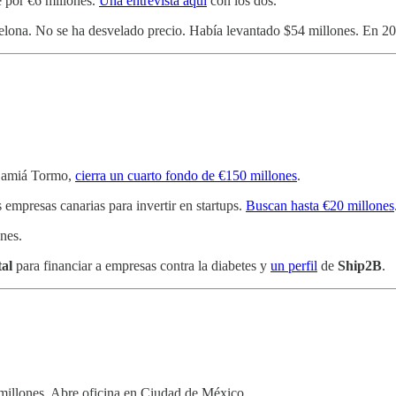
 por €6 millones.
Una entrevista aquí
con los dos.
rcelona. No se ha desvelado precio. Había levantado $54 millones. En 
 Damiá Tormo,
cierra un cuarto fondo de €150 millones
.
 empresas canarias para invertir en startups.
Buscan hasta €20 millones
nes.
al
para financiar a empresas contra la diabetes y
un perfil
de
Ship2B
.
illones. Abre oficina en Ciudad de México.