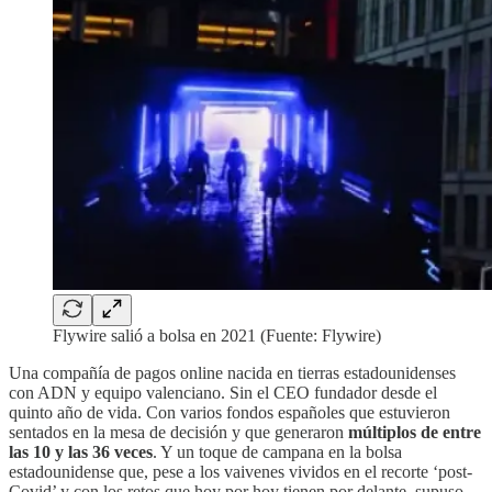
Flywire salió a bolsa en 2021 (Fuente: Flywire)
Una compañía de pagos online nacida en tierras estadounidenses
con ADN y equipo valenciano. Sin el CEO fundador desde el
quinto año de vida. Con varios fondos españoles que estuvieron
sentados en la mesa de decisión y que generaron
múltiplos de entre
las 10 y las 36 veces
. Y un toque de campana en la bolsa
estadounidense que, pese a los vaivenes vividos en el recorte ‘post-
Covid’ y con los retos que hoy por hoy tienen por delante, supuso