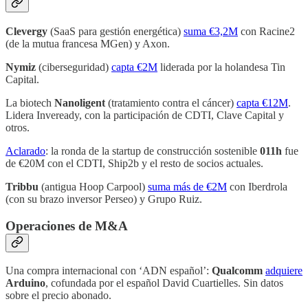
Clevergy
(SaaS para gestión energética)
suma €3,2M
con Racine2
(de la mutua francesa MGen) y Axon.
Nymiz
(ciberseguridad)
capta €2M
liderada por la holandesa Tin
Capital.
La biotech
Nanoligent
(tratamiento contra el cáncer)
capta €12M
.
Lidera Inveready, con la participación de CDTI, Clave Capital y
otros.
Aclarado
: la ronda de la startup de construcción sostenible
011h
fue
de €20M con el CDTI, Ship2b y el resto de socios actuales.
Tribbu
(antigua Hoop Carpool)
suma más de €2M
con Iberdrola
(con su brazo inversor Perseo) y Grupo Ruiz.
Operaciones de M&A
Una compra internacional con ‘ADN español’:
Qualcomm
adquiere
Arduino
, cofundada por el español David Cuartielles. Sin datos
sobre el precio abonado.