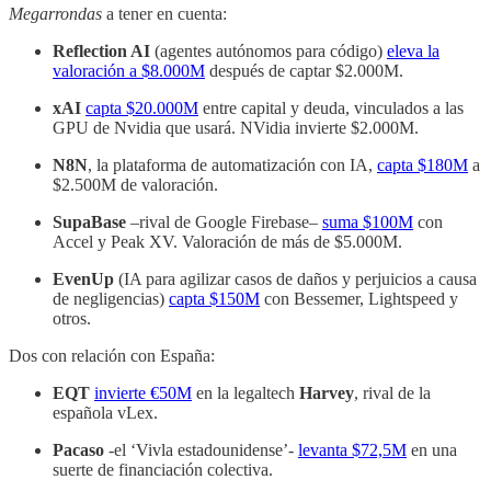
Megarrondas
a tener en cuenta:
Reflection AI
(agentes autónomos para código)
eleva la
valoración a $8.000M
después de captar $2.000M.
xAI
capta $20.000M
entre capital y deuda, vinculados a las
GPU de Nvidia que usará. NVidia invierte $2.000M.
N8N
, la plataforma de automatización con IA,
capta $180M
a
$2.500M de valoración.
SupaBase
–rival de Google Firebase–
suma $100M
con
Accel y Peak XV. Valoración de más de $5.000M.
EvenUp
(IA para agilizar casos de daños y perjuicios a causa
de negligencias)
capta $150M
con Bessemer, Lightspeed y
otros.
Dos con relación con España:
EQT
invierte €50M
en la legaltech
Harvey
, rival de la
española vLex.
Pacaso
-el ‘Vivla estadounidense’-
levanta $72,5M
en una
suerte de financiación colectiva.