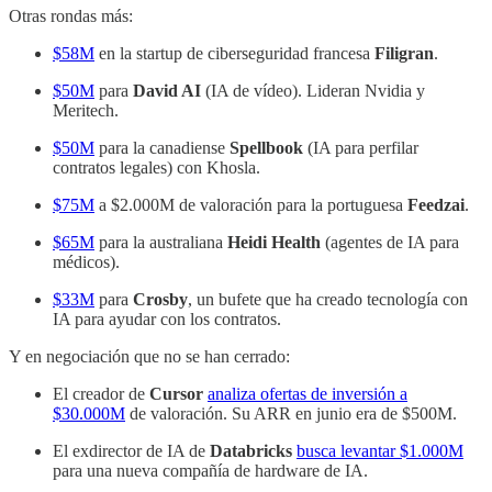
Otras rondas más:
$58M
en la startup de ciberseguridad francesa
Filigran
.
$50M
para
David AI
(IA de vídeo). Lideran Nvidia y
Meritech.
$50M
para la canadiense
Spellbook
(IA para perfilar
contratos legales) con Khosla.
$75M
a $2.000M de valoración para la portuguesa
Feedzai
.
$65M
para la australiana
Heidi Health
(agentes de IA para
médicos).
$33M
para
Crosby
, un bufete que ha creado tecnología con
IA para ayudar con los contratos.
Y en negociación que no se han cerrado:
El creador de
Cursor
analiza ofertas de inversión a
$30.000M
de valoración. Su ARR en junio era de $500M.
El exdirector de IA de
Databricks
busca levantar $1.000M
para una nueva compañía de hardware de IA.