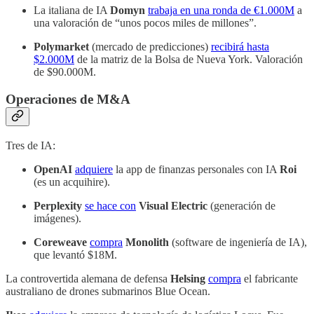
La italiana de IA
Domyn
trabaja en una ronda de €1.000M
a
una valoración de “unos pocos miles de millones”.
Polymarket
(mercado de predicciones)
recibirá hasta
$2.000M
de la matriz de la Bolsa de Nueva York. Valoración
de $90.000M.
Operaciones de M&A
Tres de IA:
OpenAI
adquiere
la app de finanzas personales con IA
Roi
(es un acquihire).
Perplexity
se hace con
Visual Electric
(generación de
imágenes).
Coreweave
compra
Monolith
(software de ingeniería de IA),
que levantó $18M.
La controvertida alemana de defensa
Helsing
compra
el fabricante
australiano de drones submarinos Blue Ocean.