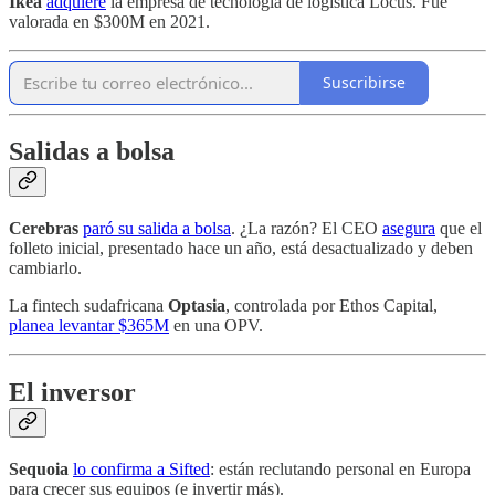
Ikea
adquiere
la empresa de tecnología de logística Locus. Fue
valorada en $300M en 2021.
Suscribirse
Salidas a bolsa
Cerebras
paró su salida a bolsa
. ¿La razón? El CEO
asegura
que el
folleto inicial, presentado hace un año, está desactualizado y deben
cambiarlo.
La fintech sudafricana
Optasia
, controlada por Ethos Capital,
planea levantar $365M
en una OPV.
El inversor
Sequoia
lo confirma a Sifted
: están reclutando personal en Europa
para crecer sus equipos (e invertir más).