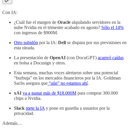
Con IA:
¿Cuál fue el margen de
Oracle
alquilando servidores en la
nube Nvidia en el trimestre acabado en agosto?
Sólo el 14%
con ingresos de $900M.
Otro subidón
por la IA:
Dell
se dispara por sus previsiones en
esta oleada.
La presentación de
OpenAI
(con DocuGPT)
acarreó caídas
en bolsa a Docusign y otros.
Esta semana, muchas voces alertaron sobre una potencial
“burbuja” en los mercados financieros por la IA. Goldman
Sachs asegura que
“aún” no estamos ahí
.
xAI
va a gastar más de $18.000M
para comprar 300.000
chips a Nvidia.
Slack
mete la IA
y pone en guardia a usuarios por la
privacidad.
Además…