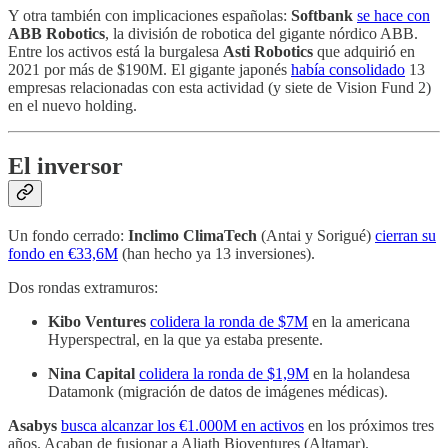
Y otra también con implicaciones españolas:
Softbank
se hace con
ABB Robotics
, la división de robotica del gigante nórdico ABB.
Entre los activos está la burgalesa
Asti Robotics
que adquirió en
2021 por más de $190M. El gigante japonés
había consolidado
13
empresas relacionadas con esta actividad (y siete de Vision Fund 2)
en el nuevo holding.
El inversor
Un fondo cerrado:
Inclimo ClimaTech
(Antai y Sorigué)
cierran su
fondo en €33,6M
(han hecho ya 13 inversiones).
Dos rondas extramuros:
Kibo Ventures
colidera la ronda de $7M
en la americana
Hyperspectral, en la que ya estaba presente.
Nina Capital
colidera la ronda de $1,9M
en la holandesa
Datamonk (migración de datos de imágenes médicas).
Asabys
busca alcanzar los €1.000M en activos
en los próximos tres
años. Acaban de fusionar a Aliath Bioventures (Altamar).