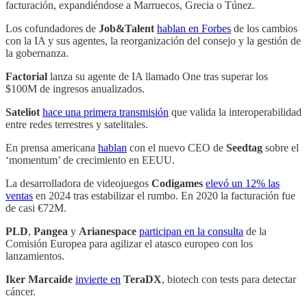
facturación, expandiéndose a Marruecos, Grecia o Túnez.
Los cofundadores de
Job&Talent
hablan en Forbes
de los cambios
con la IA y sus agentes, la reorganización del consejo y la gestión de
la gobernanza.
Factorial
lanza su agente de IA llamado One tras superar los
$100M de ingresos anualizados.
Sateliot
hace una primera transmisión
que valida la interoperabilidad
entre redes terrestres y satelitales.
En prensa americana
hablan
con el nuevo CEO de
Seedtag
sobre el
‘momentum’ de crecimiento en EEUU.
La desarrolladora de videojuegos
Codigames
elevó un 12% las
ventas
en 2024 tras estabilizar el rumbo. En 2020 la facturación fue
de casi €72M.
PLD
,
Pangea
y
Arianespace
participan en la consulta
de la
Comisión Europea para agilizar el atasco europeo con los
lanzamientos.
Iker Marcaide
invierte en
TeraDX
, biotech con tests para detectar
cáncer.