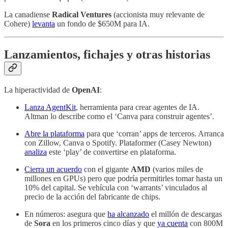
La canadiense
Radical Ventures
(accionista muy relevante de
Cohere)
levanta
un fondo de $650M para IA.
Lanzamientos, fichajes y otras historias
La hiperactividad de
OpenAI
:
Lanza AgentKit
, herramienta para crear agentes de IA.
Altman lo describe como el ‘Canva para construir agentes’.
Abre la plataforma
para que ‘corran’ apps de terceros. Arranca
con Zillow, Canva o Spotify. Plataformer (Casey Newton)
analiza
este ‘play’ de convertirse en plataforma.
Cierra un acuerdo
con el gigante
AMD
(varios miles de
millones en GPUs) pero que podría permitirles tomar hasta un
10% del capital. Se vehícula con ‘warrants’ vinculados al
precio de la acción del fabricante de chips.
En números: asegura que
ha alcanzado
el millón de descargas
de
Sora
en los primeros cinco días y que
ya cuenta
con 800M